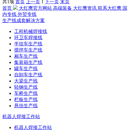
共1项
首页
上一页
1
下一页
末页
首页
大红鹰官方网站
高端装备
大红鹰资讯
联系大红鹰
国
内专线
外贸专线
生产线成套解决方案
工程机械焊接线
环卫车焊接线
半挂车生产线
搅拌车生产线
厢车生产线
集装箱生产线
罐车生产线
自卸车生产线
大梁生产线
轻钢生产线
车桥生产线
栏板生产线
悬挂生产线
机器人焊接工作站
机器人焊接工作站