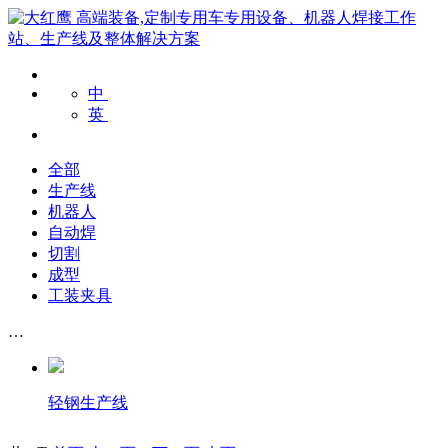
中
英
全部
生产线
机器人
自动焊
切割
成型
工装夹具
…
轻钢生产线